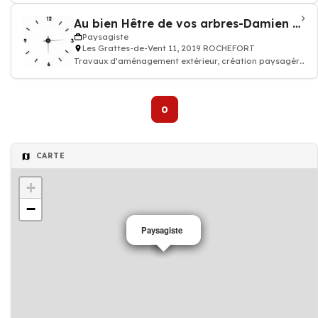
Au bien Hêtre de vos arbres-Damien Fesselet
Paysagiste
Les Grattes-de-Vent 11, 2019 ROCHEFORT
Travaux d’aménagement extérieur, création paysagère
et entretien d’espaces verts j
0
CARTE
+
−
Paysagiste
Paysagiste