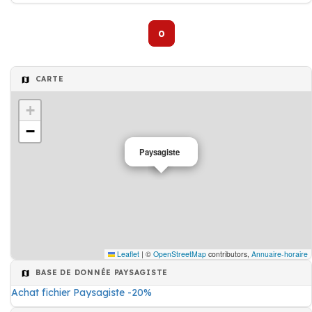
0
CARTE
+
−
Paysagiste
Leaflet
|
©
OpenStreetMap
contributors,
Annuaire-horaire
BASE DE DONNÉE PAYSAGISTE
Achat fichier Paysagiste -20%