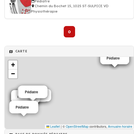
Pédiatre
Chemin du Bochet 15, 1025 ST-SULPICE VD
Physiothérapie
0
CARTE
Pédiatre
Pédiatre
+
−
Pédiatre
Pédiatre
Pédiatre
Pédiatre
Pédiatre
Pédiatre
Pédiatre
Pédiatre
Leaflet
|
©
OpenStreetMap
contributors,
Annuaire-horaire