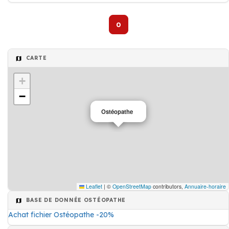
0
CARTE
+
−
Ostéopathe
Leaflet
|
©
OpenStreetMap
contributors,
Annuaire-horaire
BASE DE DONNÉE OSTÉOPATHE
Achat fichier Ostéopathe -20%