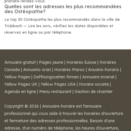
prendre rendez-vous.
Quelles sont les adresses les plus recommandées
des Ostéopathe?
Le top 30 Ostéopathe les plus recommandés dans la ville de
Trübbach — Lire les avis, vérifiez les dates disponibles et
réservez en ligne ou par téléphone.
Annuaire gratuit
|
Pages jaune
|
Horaires Suisse
|
Horaires
Canada
|
Annuario orari
|
Horaires Maroc
|
Anuario-horario
|
Yellow Pages
|
Oeffnungszeiten firmen
|
Annuaire inversé
|
Yellow Pages UK
|
Yellow Pages USA
|
Horaire societe
|
Agenda en ligne
|
Menu restaurant
|
Gestion de chantier
Copyright © 2026 | Annuaire-horaire est l’annuaire
professionnel qui vous aide à trouver les horaires d’ouverture
et fermeture des adresses professionnelles. Besoin d'une
adresse, d'un numéro de téléphone, les heures d’ouverture,