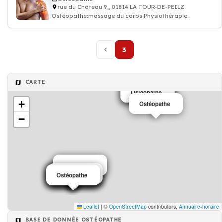
rue du Château 9,, 01814 LA TOUR-DE-PEILZ
Ostéopathe:massage du corps Physiothérapie
Ostéopathie
3
CARTE
Ostéopathe
Ostéopathe
Ostéopathe
+
Ostéopathe
−
Ostéopathe
Ostéopathe
Ostéopathe
Ostéopathe
Ostéopathe
Ostéopathe
Ostéopathe
Ostéopathe
Ostéopathe
Ostéopathe
Leaflet
|
©
OpenStreetMap
contributors,
Annuaire-horaire
BASE DE DONNÉE OSTÉOPATHE