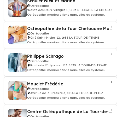
Schuler Nick et Marina
Ostéopathe
Route des Deux-Villages 1, 1806 ST-LéGIER-LA CHIéSAZ
Ostéopathe: manipulations manuelles du système
musculo-squelettique
Ostéopathie de la Tour Chetouane Mohamed
Ostéopathe
Cité Saint-Michel 12, 1635 LA TOUR-DE-TRêME
Ostéopathe: manipulations manuelles du système
musculo-squelettique, Ostéopathie
Philippe Schrago
Ostéopathe
Route de l'Intyamon 113, 1635 LA TOUR-DE-TRêME
Ostéopathe: manipulations manuelles du système
musculo-squelettique, Ostéopathie
Mauclet Frédéric
Ostéopathe
Avenue de la Cressire 3, 1814 LA TOUR-DE-PEILZ
Ostéopathe: manipulations manuelles du système
musculo-squelettique, Ostéopathie
Centre Ostéopathique de La Tour-de-Peilz
Ostéopathe