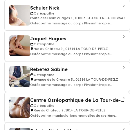
Schuler Nick
Ostéopathe
route des Deux Villages 1,, 01806 ST-LéGIER-LA CHIéSAZ
Ostéopathe:massage du corps Physiothérapie
Ostéopathie
Jaquet Hugues
Ostéopathe
rue du Château 9,, 01814 LA TOUR-DE-PEILZ
Ostéopathe:massage du corps Physiothérapie
Ostéopathie
Rebetez Sabine
Ostéopathe
avenue de la Cressire 3,, 01814 LA TOUR-DE-PEILZ
Ostéopathe:massage du corps Physiothérapie
Ostéopathie
Centre Ostéopathique de La Tour-de-Peilz
Ostéopathe
Rue du Château 9, 1814 LA TOUR-DE-PEILZ
Ostéopathe: manipulations manuelles du système
musculo-squelettique, Ostéopathie