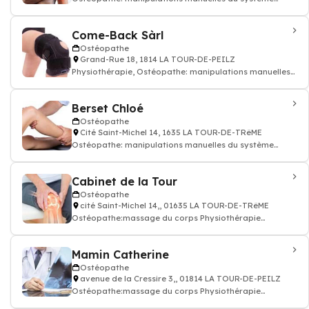
musculo-squelettique, Ostéopathie
Come-Back Sàrl
Ostéopathe
Grand-Rue 18, 1814 LA TOUR-DE-PEILZ
Physiothérapie, Ostéopathe: manipulations manuelles
du système musculo-squelettique, Pe
Berset Chloé
Ostéopathe
Cité Saint-Michel 14, 1635 LA TOUR-DE-TRêME
Ostéopathe: manipulations manuelles du système
musculo-squelettique, Ostéopathie
Cabinet de la Tour
Ostéopathe
cité Saint-Michel 14,, 01635 LA TOUR-DE-TRêME
Ostéopathe:massage du corps Physiothérapie
Ostéopathie
Mamin Catherine
Ostéopathe
avenue de la Cressire 3,, 01814 LA TOUR-DE-PEILZ
Ostéopathe:massage du corps Physiothérapie
Ostéopathie