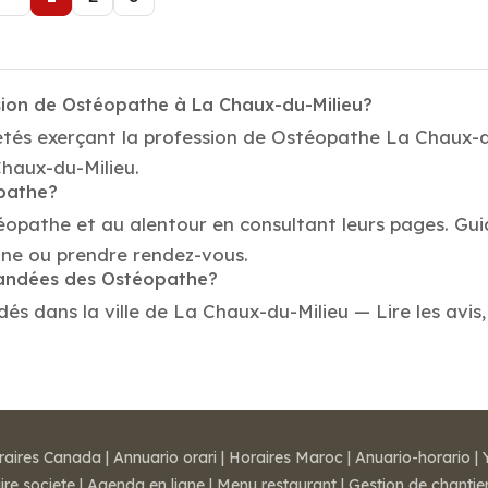
sion de Ostéopathe à La Chaux-du-Milieu?
étés exerçant la profession de Ostéopathe La Chaux-d
Chaux-du-Milieu.
opathe?
téopathe et au alentour en consultant leurs pages. Gu
one ou prendre rendez-vous.
mmandées des Ostéopathe?
 dans la ville de La Chaux-du-Milieu — Lire les avis, v
raires Canada
|
Annuario orari
|
Horaires Maroc
|
Anuario-horario
|
ire societe
|
Agenda en ligne
|
Menu restaurant
|
Gestion de chantie