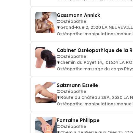
Gassmann Annick
Ostéopathe
Grand-Rue 2, 2520 LA NEUVEVIL
Ostéopathe: manipulations manuell
Cabinet Ostéopathique de la 
Ostéopathe
chemin du Poyet 14,, 01634 LA R
Ostéopathe:massage du corps Phys
Salzmann Estelle
Ostéopathe
Route du Château 28A, 2520 LA 
Ostéopathe: manipulations manuell
Fontaine Philippe
Ostéopathe
Chemin de Pierre aux Oies 15, 