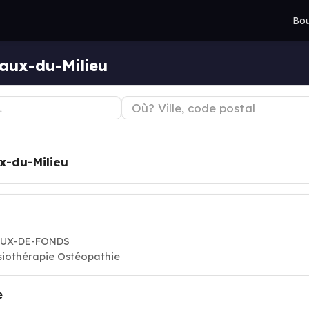
Bou
aux-du-Milieu
x-du-Milieu
HAUX-DE-FONDS
iothérapie Ostéopathie
e