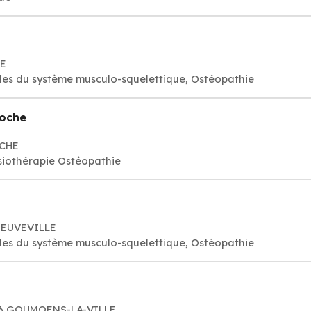
LE
es du système musculo-squelettique, Ostéopathie
Roche
OCHE
iothérapie Ostéopathie
NEUVEVILLE
es du système musculo-squelettique, Ostéopathie
1376 GOUMOENS-LA-VILLE