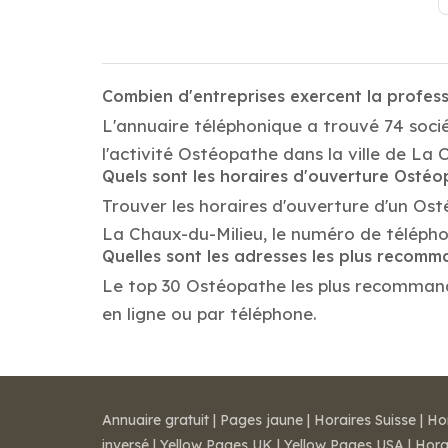
Combien d'entreprises exercent la profes
L'annuaire téléphonique a trouvé 74 soci
l'activité Ostéopathe dans la ville de La 
Quels sont les horaires d'ouverture Osté
Trouver les horaires d'ouverture d'un Os
La Chaux-du-Milieu, le numéro de téléph
Quelles sont les adresses les plus reco
Le top 30 Ostéopathe les plus recommandés
en ligne ou par téléphone.
Annuaire gratuit
|
Pages jaune
|
Horaires Suisse
|
Ho
inversé
|
Yellow Pages UK
|
Yellow Pages USA
|
Hora