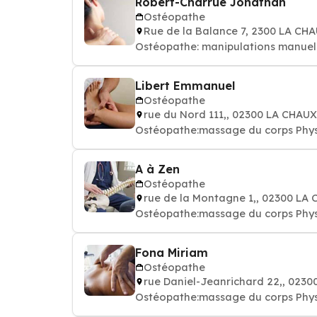
Robert-Charrue Jonathan
Ostéopathe
Rue de la Balance 7, 2300 LA C
Ostéopathe: manipulations manuell
Libert Emmanuel
Ostéopathe
rue du Nord 111,, 02300 LA CHA
Ostéopathe:massage du corps Phys
A à Zen
Ostéopathe
rue de la Montagne 1,, 02300 L
Ostéopathe:massage du corps Phys
Fona Miriam
Ostéopathe
rue Daniel-Jeanrichard 22,, 02
Ostéopathe:massage du corps Phys