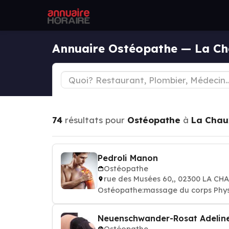
Annuaire Ostéopathe — La Ch
74
résultats pour
Ostéopathe
à
La Chau
Pedroli Manon
Ostéopathe
rue des Musées 60,, 02300 LA C
Ostéopathe:massage du corps Phys
Neuenschwander-Rosat Adelin
Ostéopathe