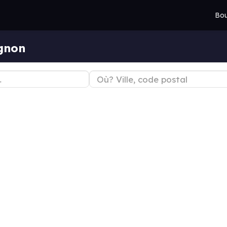
Bou
gnon