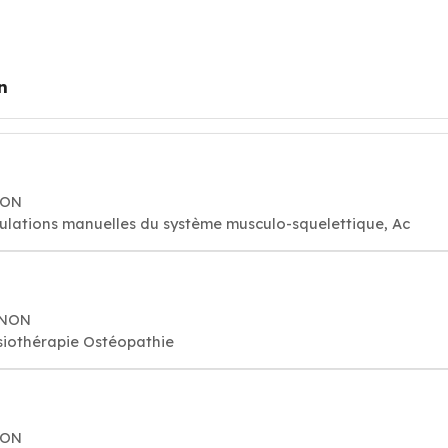
n
NON
ulations manuelles du système musculo-squelettique, Ac
GNON
iothérapie Ostéopathie
NON