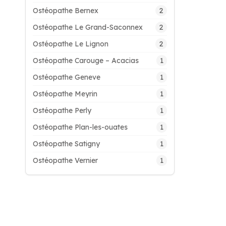
2
Ostéopathe Bernex
2
Ostéopathe Le Grand-Saconnex
2
Ostéopathe Le Lignon
1
Ostéopathe Carouge – Acacias
1
Ostéopathe Geneve
1
Ostéopathe Meyrin
1
Ostéopathe Perly
1
Ostéopathe Plan-les-ouates
1
Ostéopathe Satigny
1
Ostéopathe Vernier