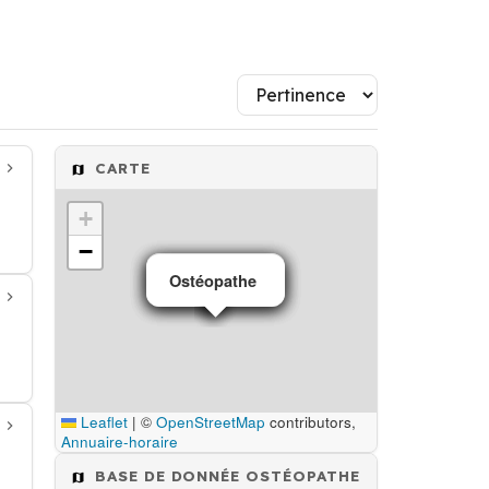
CARTE
+
−
Ostéopathe
Ostéopathe
Ostéopathe
Ostéopathe
Leaflet
|
©
OpenStreetMap
contributors,
Annuaire-horaire
BASE DE DONNÉE OSTÉOPATHE