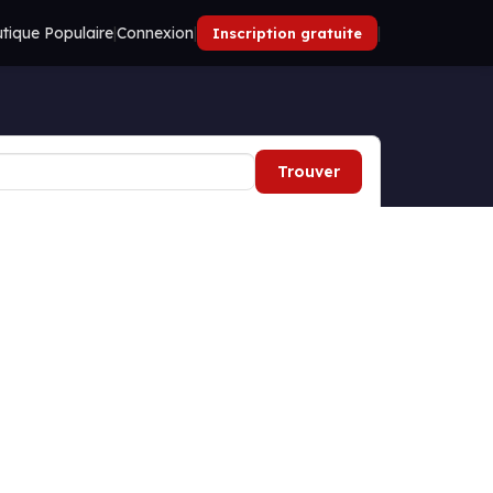
tique Populaire
|
Connexion
|
|
Inscription gratuite
Trouver