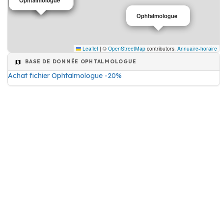
Ophtalmologue
Ophtalmologue
Leaflet
|
©
OpenStreetMap
contributors,
Annuaire-horaire
BASE DE DONNÉE OPHTALMOLOGUE
Achat fichier Ophtalmologue -20%