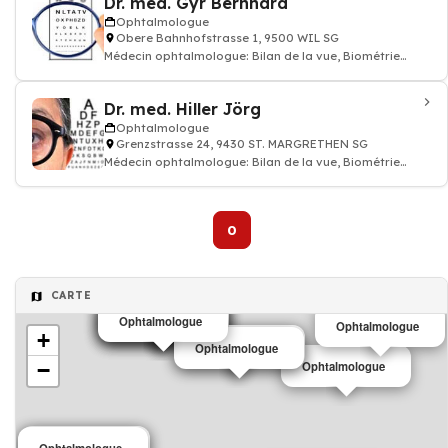
Dr. med. Gyr Bernhard
Ophtalmologue
Obere Bahnhofstrasse 1, 9500 WIL SG
Médecin ophtalmologue: Bilan de la vue, Biométrie
ophtalmologie, traitement des maladies
Dr. med. Hiller Jörg
Ophtalmologue
Grenzstrasse 24, 9430 ST. MARGRETHEN SG
Médecin ophtalmologue: Bilan de la vue, Biométrie
ophtalmologie, traitement des maladies
0
CARTE
Ophtalmologue
Ophtalmologue
Ophtalmologue
Ophtalmologue
Ophtalmologue
+
Ophtalmologue
Ophtalmologue
−
Ophtalmologue
Ophtalmologue