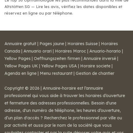
Le top 30 Ophtalmologue les plus recommandés dans la ville de
Altstätten SG — Lire les avis, vérifiez les dates disponibles et
réservez en ligne ou par téléphone.
Annuaire gratuit
|
Pages jaune
|
Horaires Suisse
|
Horaires
Canada
|
Annuario orari
|
Horaires Maroc
|
Anuario-horario
|
Yellow Pages
|
Oeffnungszeiten firmen
|
Annuaire inversé
|
Yellow Pages UK
|
Yellow Pages USA
|
Horaire societe
|
Agenda en ligne
|
Menu restaurant
|
Gestion de chantier
Copyright © 2026 | Annuaire-horaire est l’annuaire
professionnel qui vous aide à trouver les horaires d’ouverture
et fermeture des adresses professionnelles. Besoin d'une
adresse, d'un numéro de téléphone, les heures d’ouverture,
d’un plan d'accès ? Recherchez le professionnel par ville ou
par activité et aussi par le nom de la société que vous
souhaitez contacter et par la suite déposer votre avis et vos