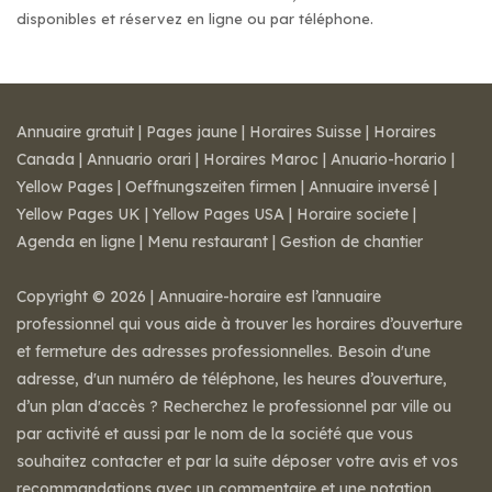
disponibles et réservez en ligne ou par téléphone.
Annuaire gratuit
|
Pages jaune
|
Horaires Suisse
|
Horaires
Canada
|
Annuario orari
|
Horaires Maroc
|
Anuario-horario
|
Yellow Pages
|
Oeffnungszeiten firmen
|
Annuaire inversé
|
Yellow Pages UK
|
Yellow Pages USA
|
Horaire societe
|
Agenda en ligne
|
Menu restaurant
|
Gestion de chantier
Copyright © 2026 | Annuaire-horaire est l’annuaire
professionnel qui vous aide à trouver les horaires d’ouverture
et fermeture des adresses professionnelles. Besoin d'une
adresse, d'un numéro de téléphone, les heures d’ouverture,
d’un plan d'accès ? Recherchez le professionnel par ville ou
par activité et aussi par le nom de la société que vous
souhaitez contacter et par la suite déposer votre avis et vos
recommandations avec un commentaire et une notation.