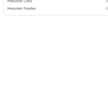
Menuisier Lutry
1
Menuisier Paudex
1