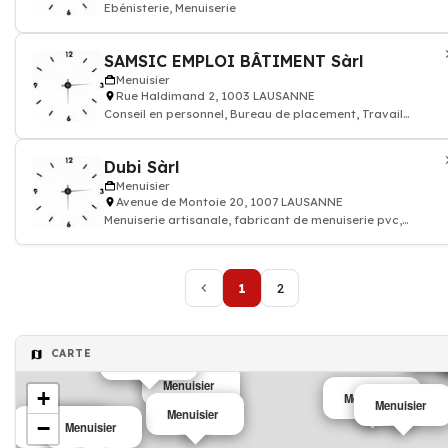
Ebénisterie, Menuiserie
SAMSIC EMPLOI BÂTIMENT Sàrl
Menuisier
Rue Haldimand 2, 1003 LAUSANNE
Conseil en personnel, Bureau de placement, Travail
temporaire et fixe
Dubi Sàrl
Menuisier
Avenue de Montoie 20, 1007 LAUSANNE
Menuiserie artisanale, fabricant de menuiserie pvc,
menuiserie traditionnelle, fabricant d
1
2
Men
Men
CARTE
Menuisier
Menuisier
+
Menuisier
Menuisier
Menuisier
−
Menuisier
Menuisier