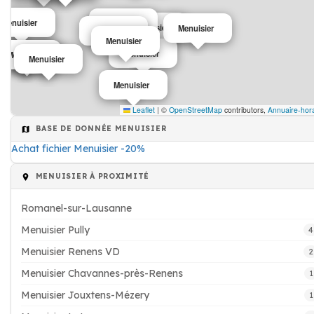
Menuisier
Menuisier
Menuisier
Menuisier
Menuisier
Menuisier
Menuisier
Menuisier
Menuisier
Menuisier
Menuisier
Leaflet
|
©
OpenStreetMap
contributors,
Annuaire-hora
BASE DE DONNÉE MENUISIER
Achat fichier Menuisier -20%
MENUISIER À PROXIMITÉ
Romanel-sur-Lausanne
Menuisier Pully
4
Menuisier Renens VD
2
Menuisier Chavannes-près-Renens
1
Menuisier Jouxtens-Mézery
1