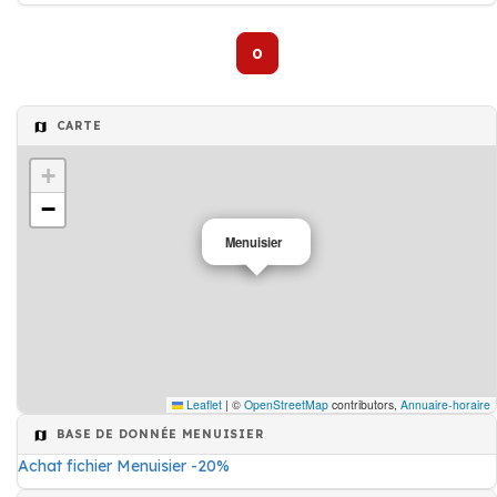
0
CARTE
+
−
Menuisier
Leaflet
|
©
OpenStreetMap
contributors,
Annuaire-horaire
BASE DE DONNÉE MENUISIER
Achat fichier Menuisier -20%