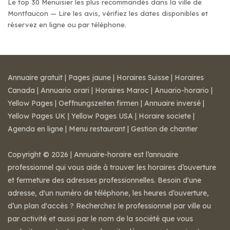
Le top 30 Menuisier les plus recommandés dans la ville de
Montfaucon — Lire les avis, vérifiez les dates disponibles et
réservez en ligne ou par téléphone.
Annuaire gratuit
|
Pages jaune
|
Horaires Suisse
|
Horaires
Canada
|
Annuario orari
|
Horaires Maroc
|
Anuario-horario
|
Yellow Pages
|
Oeffnungszeiten firmen
|
Annuaire inversé
|
Yellow Pages UK
|
Yellow Pages USA
|
Horaire societe
|
Agenda en ligne
|
Menu restaurant
|
Gestion de chantier
Copyright © 2026 | Annuaire-horaire est l’annuaire
professionnel qui vous aide à trouver les horaires d’ouverture
et fermeture des adresses professionnelles. Besoin d'une
adresse, d'un numéro de téléphone, les heures d’ouverture,
d’un plan d'accès ? Recherchez le professionnel par ville ou
par activité et aussi par le nom de la société que vous