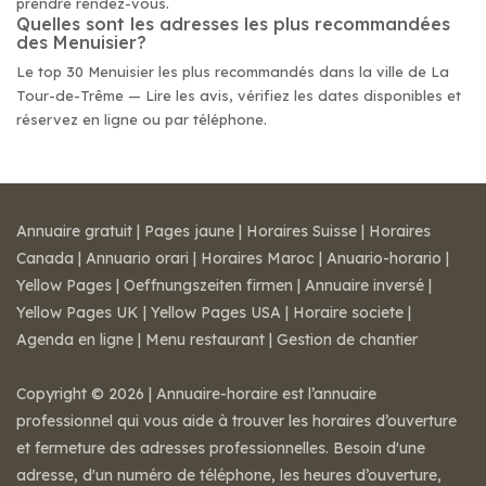
prendre rendez-vous.
Quelles sont les adresses les plus recommandées
des Menuisier?
Le top 30 Menuisier les plus recommandés dans la ville de La
Tour-de-Trême — Lire les avis, vérifiez les dates disponibles et
réservez en ligne ou par téléphone.
Annuaire gratuit
|
Pages jaune
|
Horaires Suisse
|
Horaires
Canada
|
Annuario orari
|
Horaires Maroc
|
Anuario-horario
|
Yellow Pages
|
Oeffnungszeiten firmen
|
Annuaire inversé
|
Yellow Pages UK
|
Yellow Pages USA
|
Horaire societe
|
Agenda en ligne
|
Menu restaurant
|
Gestion de chantier
Copyright © 2026 | Annuaire-horaire est l’annuaire
professionnel qui vous aide à trouver les horaires d’ouverture
et fermeture des adresses professionnelles. Besoin d'une
adresse, d'un numéro de téléphone, les heures d’ouverture,