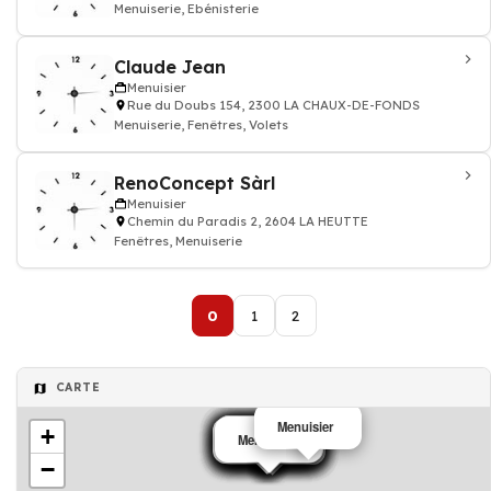
Menuiserie, Ebénisterie
Claude Jean
Menuisier
Rue du Doubs 154, 2300 LA CHAUX-DE-FONDS
Menuiserie, Fenêtres, Volets
RenoConcept Sàrl
Menuisier
Chemin du Paradis 2, 2604 LA HEUTTE
Fenêtres, Menuiserie
0
1
2
CARTE
Menuisier
+
Menuisier
Menuisier
Menuisier
Menuisier
Menuisier
Menuisier
Menuisier
Menuisier
Menuisier
Menuisier
Menuisier
Menuisier
Menuisier
Menuisier
Menuisier
−