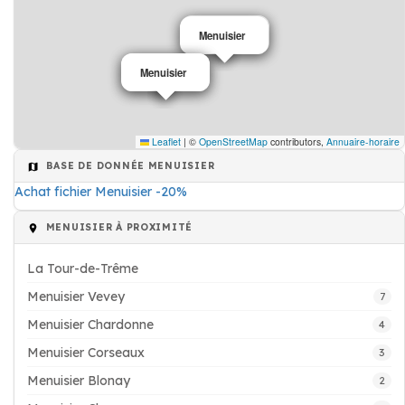
Menuisier
Menuisier
Menuisier
Menuisier
Leaflet
|
©
OpenStreetMap
contributors,
Annuaire-horaire
BASE DE DONNÉE MENUISIER
Achat fichier Menuisier -20%
MENUISIER À PROXIMITÉ
La Tour-de-Trême
Menuisier Vevey
7
Menuisier Chardonne
4
Menuisier Corseaux
3
Menuisier Blonay
2