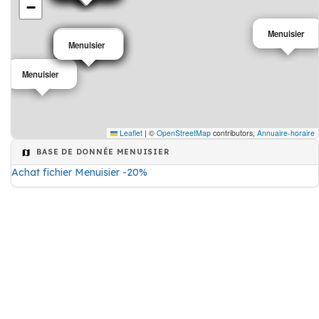
−
Menuisier
Menuisier
Menuisier
Menuisier
Menuisier
Menuisier
Leaflet
|
©
OpenStreetMap
contributors,
Annuaire-horaire
BASE DE DONNÉE MENUISIER
Achat fichier Menuisier -20%