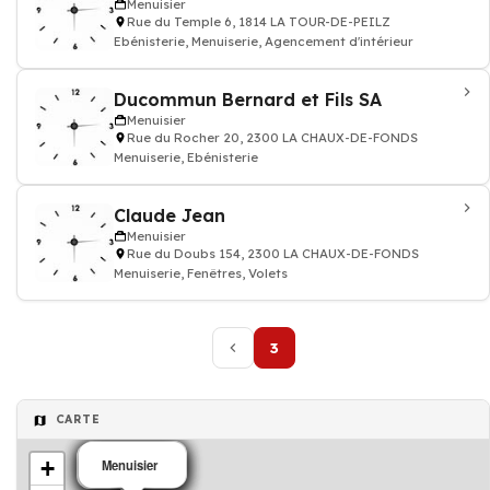
Menuisier
Rue du Temple 6, 1814 LA TOUR-DE-PEILZ
Ebénisterie, Menuiserie, Agencement d'intérieur
Ducommun Bernard et Fils SA
Menuisier
Rue du Rocher 20, 2300 LA CHAUX-DE-FONDS
Menuiserie, Ebénisterie
Claude Jean
Menuisier
Rue du Doubs 154, 2300 LA CHAUX-DE-FONDS
Menuiserie, Fenêtres, Volets
3
CARTE
+
Menuisier
Menuisier
Menuisier
Menuisier
Menuisier
Menuisier