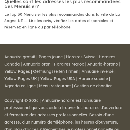
Quelles sont les adresses les plus recommandées
des Menuisier?
Le top 30 Menuisier les plus recommandés dans la ville de La
Sagne NE — Lire les avis, vérifiez les dates disponibles et
réservez en ligne ou par téléphone.
Annuaire gratuit
|
Pages jaune
|
Horaires Suisse
|
Horaires
Canada
|
Annuario orari
|
Horaires Maroc
|
Anuario-horario
|
Yellow Pages
|
Oeffnungszeiten firmen
|
Annuaire inversé
|
Yellow Pages UK
|
Yellow Pages USA
|
Horaire societe
|
Agenda en ligne
|
Menu restaurant
|
Gestion de chantier
Copyright © 2026 | Annuaire-horaire est l’annuaire
professionnel qui vous aide à trouver les horaires d’ouverture
et fermeture des adresses professionnelles. Besoin d'une
adresse, d'un numéro de téléphone, les heures d’ouverture,
d’un plan d'accès ? Recherchez le professionnel par ville ou