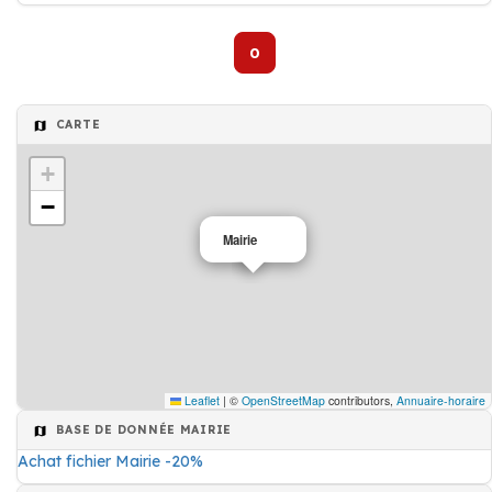
0
CARTE
+
−
Mairie
Leaflet
|
©
OpenStreetMap
contributors,
Annuaire-horaire
BASE DE DONNÉE MAIRIE
Achat fichier Mairie -20%