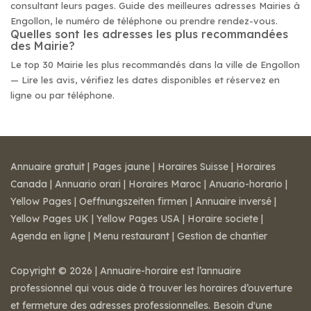
consultant leurs pages. Guide des meilleures adresses Mairies à
Engollon, le numéro de téléphone ou prendre rendez-vous.
Quelles sont les adresses les plus recommandées
des Mairie?
Le top 30 Mairie les plus recommandés dans la ville de Engollon
— Lire les avis, vérifiez les dates disponibles et réservez en
ligne ou par téléphone.
Annuaire gratuit
|
Pages jaune
|
Horaires Suisse
|
Horaires
Canada
|
Annuario orari
|
Horaires Maroc
|
Anuario-horario
|
Yellow Pages
|
Oeffnungszeiten firmen
|
Annuaire inversé
|
Yellow Pages UK
|
Yellow Pages USA
|
Horaire societe
|
Agenda en ligne
|
Menu restaurant
|
Gestion de chantier
Copyright © 2026 | Annuaire-horaire est l’annuaire
professionnel qui vous aide à trouver les horaires d’ouverture
et fermeture des adresses professionnelles. Besoin d'une