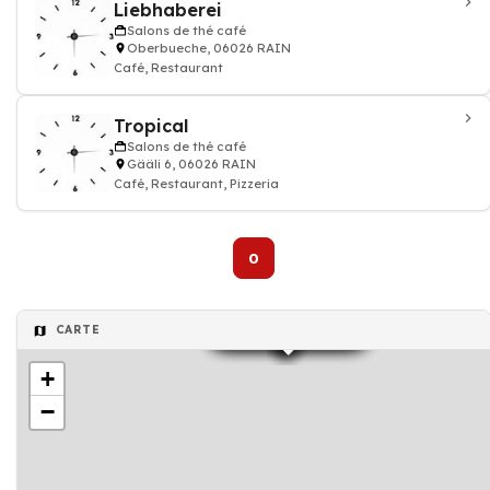
Liebhaberei
Salons de thé café
Oberbueche, 06026 RAIN
Café, Restaurant
Tropical
Salons de thé café
Gääli 6, 06026 RAIN
Café, Restaurant, Pizzeria
0
Salons de thé café
Salons de thé café
Salons de thé café
Institut de beauté
Institut de beauté
Salon coiffure
CARTE
+
−