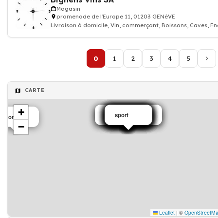
Magasin
promenade de l'Europe 11, 01203 GENèVE
Livraison à domicile, Vin, commerçant, Boissons, Caves, 
0
1
2
3
4
5
CARTE
+
Magasin de sport
Magasin de sport
Magasin de sport
sport
sport
sport
sport
sport
sport
sport
sport
Magasin
Magasin
sport
sport
Magasin
sport
sport
−
Leaflet
|
©
OpenStreetM