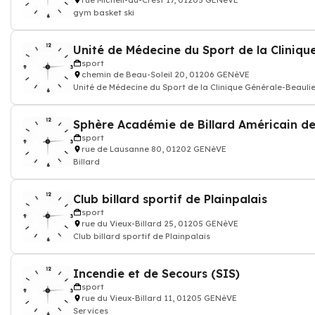
rue Micheli-du-Crest 17, 01205 GENèVE
gym basket ski
sport
chemin de Beau-Soleil 20, 01206 GENèVE
Unité de Médecine du Sport de la Clinique Générale-Beauli
sport
rue de Lausanne 80, 01202 GENèVE
Billard
Club billard sportif de Plainpalais
sport
rue du Vieux-Billard 25, 01205 GENèVE
Club billard sportif de Plainpalais
Incendie et de Secours (SIS)
sport
rue du Vieux-Billard 11, 01205 GENèVE
Services