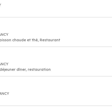
Y
HANCY
oisson chaude et thé, Restaurant
HANCY
déjeuner dîner, restauration
HANCY