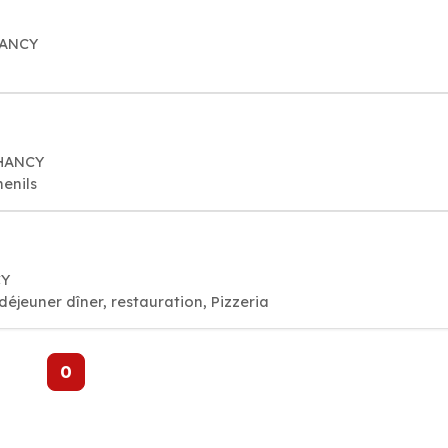
HANCY
CHANCY
enils
CY
déjeuner dîner, restauration, Pizzeria
0