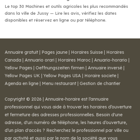
Le top 30 Machines et outils agricoles les plus recommandés
dans la ville de Jussy — Lire les avis, vérifiez les dates
disponibles et réservez en ligne ou par téléphone.
Annuaire gratuit
|
Pages jaune
|
Horaires Suisse
|
Horaires
Canada
|
Annuario orari
|
Horaires Maroc
|
Anuario-horario
|
Yellow Pages
|
Oeffnungszeiten firmen
|
Annuaire inversé
|
Yellow Pages UK
|
Yellow Pages USA
|
Horaire societe
|
Agenda en ligne
|
Menu restaurant
|
Gestion de chantier
Copyright © 2026 | Annuaire-horaire est l’annuaire
professionnel qui vous aide à trouver les horaires d’ouverture
et fermeture des adresses professionnelles. Besoin d'une
adresse, d'un numéro de téléphone, les heures d’ouverture,
d’un plan d'accès ? Recherchez le professionnel par ville ou
par activité et aussi par le nom de la société que vous