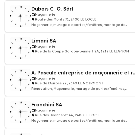
Dubois C.-O. Sàrl
Maçonnerie
Route des Monts 71, 2400 LE LOCLE
Maçonnerie, murage de portes/fenêtres, montage de
cloisons, Entreprise de Carrelage, Ré
Limani SA
Maçonnerie
Rue de la Coupe Gordon-Bennett 2A, 1219 LE LIGNON
A. Pascale entreprise de maçonn
Maçonnerie
Rue de l'Aurore 22, 2340 LE NOIRMONT
Rénovation, Maçonnerie, murage de portes/fenêtres,
montage de cloisons
Franchini SA
Maçonnerie
Rue des Jeanneret 44, 2400 LE LOCLE
Maçonnerie, murage de portes/fenêtres, montage de
cloisons