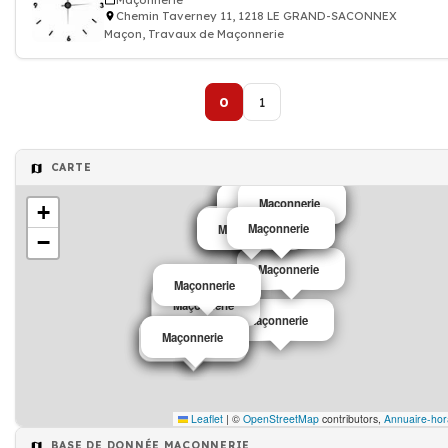
Maçonnerie
Chemin Taverney 11, 1218 LE GRAND-SACONNEX
Maçon, Travaux de Maçonnerie
0
1
CARTE
Maçonnerie
Maçonnerie
Maçonnerie
Maçonnerie
Maçonnerie
Maçonnerie
+
Maçonnerie
Maçonnerie
Maçonnerie
Maçonnerie
Maçonnerie
Maçonnerie
−
Maçonnerie
Maçonnerie
Maçonnerie
Maçonnerie
Maçonnerie
Maçonnerie
Maçonnerie
Maçonnerie
Leaflet
|
©
OpenStreetMap
contributors,
Annuaire-hor
BASE DE DONNÉE MAÇONNERIE