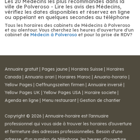
Les 20 Médecins les plus recommandés dans la
ville de Polveroso - Lire les avis des Médecins,
vérifiez les dates disponibles et réservez en ligne
ou appelant en quelques secondes au téléphone
Tous les horaires des cabinets de Médecins à Polveroso
et au alentour. Vous cherchez les heures d'ouverture d'un
cabinet de
Médecin à Polveroso
et pour la prise de RDV?
Annuaire gratuit
|
Pages jaune
|
Horaires Suisse
|
Horaires
Canada
|
Annuario orari
|
Horaires Maroc
|
Anuario-horario
|
Yellow Pages
|
Oeffnungszeiten firmen
|
Annuaire inversé
|
Yellow Pages UK
|
Yellow Pages USA
|
Horaire societe
|
Agenda en ligne
|
Menu restaurant
|
Gestion de chantier
Copyright © 2026 | Annuaire-horaire est l’annuaire
professionnel qui vous aide à trouver les horaires d’ouverture
et fermeture des adresses professionnelles. Besoin d'une
adresse, d'un numéro de téléphone, les heures d’ouverture,