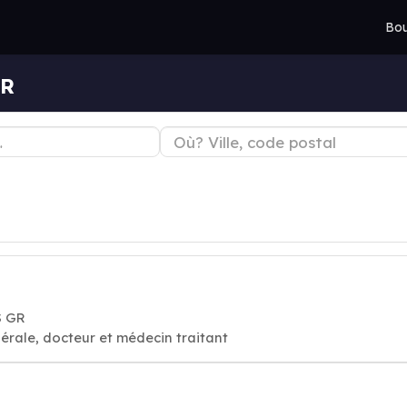
Bou
GR
S GR
érale, docteur et médecin traitant