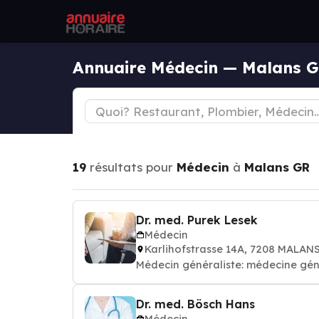
Annuaire Médecin — Malans 
19
résultats pour
Médecin
à
Malans GR
Dr. med. Purek Lesek
Médecin
Karlihofstrasse 14A, 7208 MALAN
Médecin généraliste: médecine gén
Dr. med. Bösch Hans
Médecin