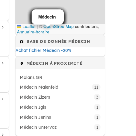
Médecin
Médecin
Médecin
Médecin
Médecin
Médecin
Médecin
Médecin
Médecin
Leaflet
|
©
OpenStreetMap
contributors,
Annuaire-horaire
BASE DE DONNÉE MÉDECIN
Achat fichier Médecin -20%
MÉDECIN À PROXIMITÉ
Malans GR
11
Médecin Maienfeld
3
Médecin Zizers
1
Médecin Igis
1
Médecin Jenins
1
Médecin Untervaz