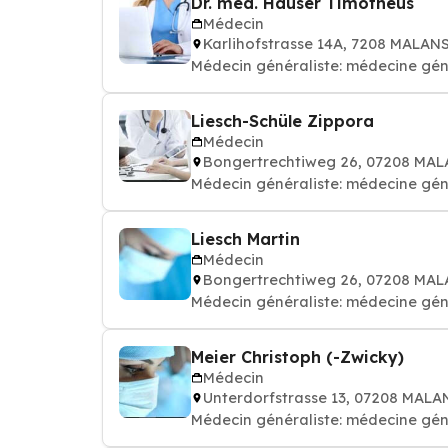
Dr. med. Hauser Timotheus
Médecin
Karlihofstrasse 14A, 7208 MALAN
Médecin généraliste: médecine gén
Liesch-Schüle Zippora
Médecin
Bongertrechtiweg 26, 07208 MA
Médecin généraliste: médecine gén
Liesch Martin
Médecin
Bongertrechtiweg 26, 07208 MA
Médecin généraliste: médecine gén
Meier Christoph (-Zwicky)
Médecin
Unterdorfstrasse 13, 07208 MALA
Médecin généraliste: médecine gén