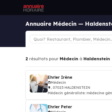
Annuaire Médecin — Haldenst
2
résultats pour
Médecin
à
Haldenstein
Ehrler Irène
Médecin
, 07023 HALDENSTEIN
Médecin généraliste: médecine gén
Ehrler Peter
Médecin