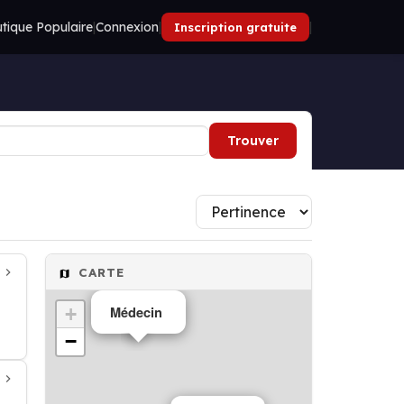
tique Populaire
|
Connexion
|
|
Inscription gratuite
Trouver
CARTE
+
Médecin
−