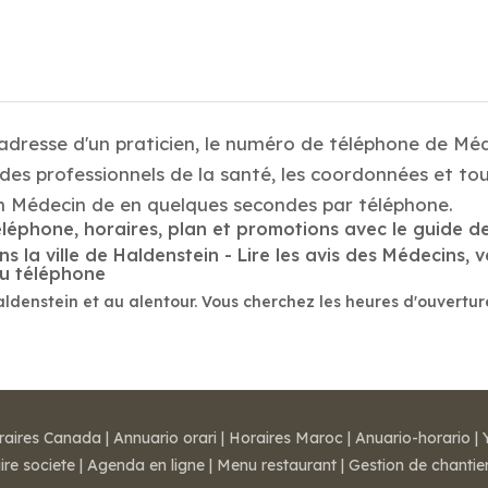
 adresse d'un praticien, le numéro de téléphone de Mé
es professionnels de la santé, les coordonnées et tou
n Médecin de en quelques secondes par téléphone.
éléphone, horaires, plan et promotions avec le guide d
la ville de Haldenstein - Lire les avis des Médecins, vé
au téléphone
aldenstein et au alentour. Vous cherchez les heures d'ouvertu
raires Canada
|
Annuario orari
|
Horaires Maroc
|
Anuario-horario
|
ire societe
|
Agenda en ligne
|
Menu restaurant
|
Gestion de chantie