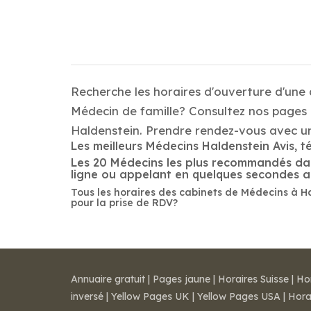
Recherche les horaires d'ouverture d'une
Médecin de famille? Consultez nos pages d
Haldenstein. Prendre rendez-vous avec u
Les meilleurs Médecins Haldenstein Avis, t
Les 20 Médecins les plus recommandés dans 
ligne ou appelant en quelques secondes 
Tous les horaires des cabinets de Médecins à H
pour la prise de RDV?
Annuaire gratuit
|
Pages jaune
|
Horaires Suisse
|
Ho
inversé
|
Yellow Pages UK
|
Yellow Pages USA
|
Hora