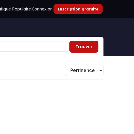
tique Populaire
|
Connexion
|
|
Inscription gratuite
Trouver