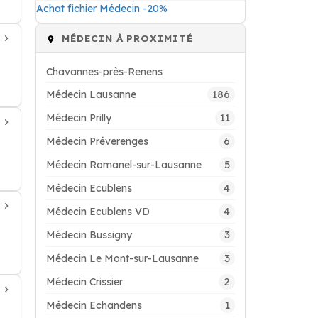
Achat fichier Médecin -20%
MÉDECIN À PROXIMITÉ
Chavannes-près-Renens
186
Médecin Lausanne
11
Médecin Prilly
6
Médecin Préverenges
5
Médecin Romanel-sur-Lausanne
4
Médecin Ecublens
4
Médecin Ecublens VD
3
Médecin Bussigny
3
Médecin Le Mont-sur-Lausanne
2
Médecin Crissier
1
Médecin Echandens