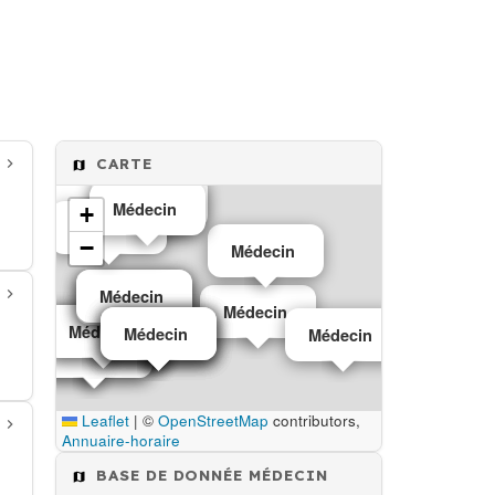
CARTE
Médecin
Médecin
Médecin
Médecin
+
Médecin
−
Médecin
Médecin
Médecin
Médecin
Médecin
Médecin
Médecin
Médecin
Médecin
Médecin
Médecin
Médecin
Médecin
Médecin
Médecin
Leaflet
|
©
OpenStreetMap
contributors,
Annuaire-horaire
BASE DE DONNÉE MÉDECIN