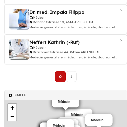
médecin traitant, Médecine du s
Dr. med. Impala Filippo
Médecin
Bahnhofstrasse 10, 4144 ARLESHEIM
Médecin généraliste: médecine générale, docteur et
médecin traitant
Meffert Kathrin (-Ruf)
Médecin
Brachmattstrasse 4A, 04144 ARLESHEIM
Médecin généraliste: médecine générale, docteur et
médecin traitant
0
1
CARTE
Médecin
Médecin
+
Médecin
−
Médecin
Médecin
Médecin
Médecin
Médecin