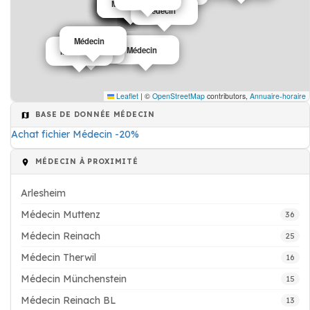
Médecin
Médecin
Médecin
Médecin
Médecin
Médecin
Médecin
Médecin
Médecin
Médecin
Médecin
Médecin
Leaflet
|
©
OpenStreetMap
contributors,
Annuaire-horaire
BASE DE DONNÉE MÉDECIN
Achat fichier Médecin -20%
MÉDECIN À PROXIMITÉ
Arlesheim
Médecin Muttenz
36
Médecin Reinach
25
Médecin Therwil
16
Médecin Münchenstein
15
Médecin Reinach BL
13