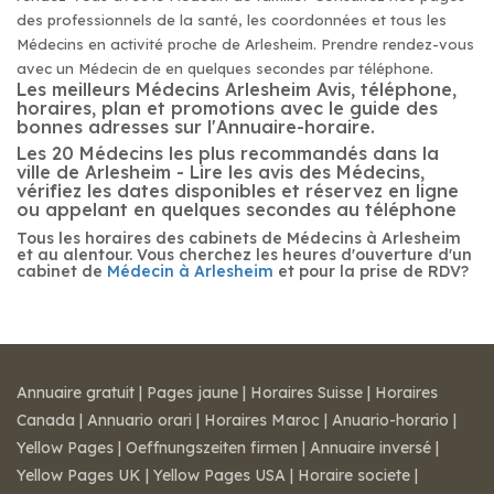
des professionnels de la santé, les coordonnées et tous les
Médecins en activité proche de Arlesheim. Prendre rendez-vous
avec un Médecin de en quelques secondes par téléphone.
Les meilleurs Médecins Arlesheim Avis, téléphone,
horaires, plan et promotions avec le guide des
bonnes adresses sur l'Annuaire-horaire.
Les 20 Médecins les plus recommandés dans la
ville de Arlesheim - Lire les avis des Médecins,
vérifiez les dates disponibles et réservez en ligne
ou appelant en quelques secondes au téléphone
Tous les horaires des cabinets de Médecins à Arlesheim
et au alentour. Vous cherchez les heures d'ouverture d'un
cabinet de
Médecin à Arlesheim
et pour la prise de RDV?
Annuaire gratuit
|
Pages jaune
|
Horaires Suisse
|
Horaires
Canada
|
Annuario orari
|
Horaires Maroc
|
Anuario-horario
|
Yellow Pages
|
Oeffnungszeiten firmen
|
Annuaire inversé
|
Yellow Pages UK
|
Yellow Pages USA
|
Horaire societe
|