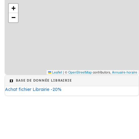
+
−
Leaflet
|
©
OpenStreetMap
contributors,
Annuaire-horaire
BASE DE DONNÉE LIBRAIRIE
Achat fichier Librairie -20%