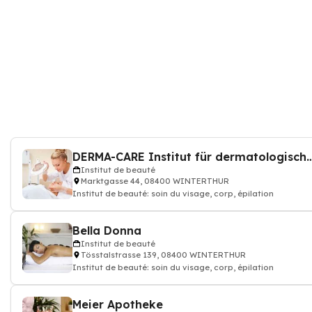
DERMA-CARE Institut für dermatolog
Institut de beauté
Marktgasse 44, 08400 WINTERTHUR
Institut de beauté: soin du visage, corp, épilation
Bella Donna
Institut de beauté
Tösstalstrasse 139, 08400 WINTERTHUR
Institut de beauté: soin du visage, corp, épilation
Meier Apotheke