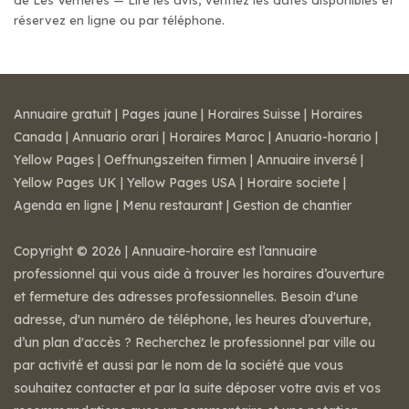
de Les Verrières — Lire les avis, vérifiez les dates disponibles et
réservez en ligne ou par téléphone.
Annuaire gratuit
|
Pages jaune
|
Horaires Suisse
|
Horaires
Canada
|
Annuario orari
|
Horaires Maroc
|
Anuario-horario
|
Yellow Pages
|
Oeffnungszeiten firmen
|
Annuaire inversé
|
Yellow Pages UK
|
Yellow Pages USA
|
Horaire societe
|
Agenda en ligne
|
Menu restaurant
|
Gestion de chantier
Copyright © 2026 | Annuaire-horaire est l’annuaire
professionnel qui vous aide à trouver les horaires d’ouverture
et fermeture des adresses professionnelles. Besoin d'une
adresse, d'un numéro de téléphone, les heures d’ouverture,
d’un plan d'accès ? Recherchez le professionnel par ville ou
par activité et aussi par le nom de la société que vous
souhaitez contacter et par la suite déposer votre avis et vos