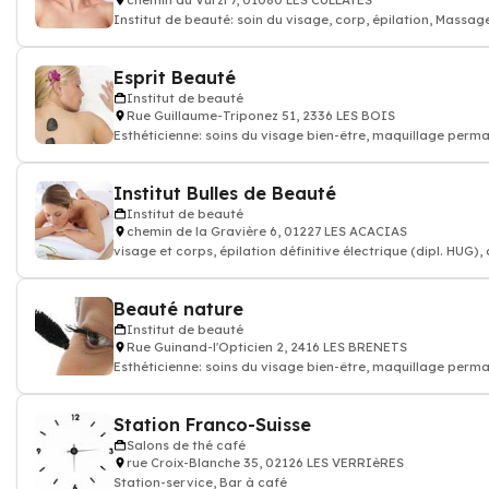
chemin du Vurzi 7, 01080 LES CULLAYES
Institut de beauté: soin du visage, corp, épilation, Massag
sport
Esprit Beauté
Institut de beauté
Rue Guillaume-Triponez 51, 2336 LES BOIS
Esthéticienne: soins du visage bien-être, maquillage permanent, Épilations,
gommages
Institut Bulles de Beauté
Institut de beauté
chemin de la Gravière 6, 01227 LES ACACIAS
visage et corps, épilation définitive électrique (dipl. HUG),
Beauté nature
Institut de beauté
Rue Guinand-l'Opticien 2, 2416 LES BRENETS
Esthéticienne: soins du visage bien-être, maquillage permanent, Épilations,
gommages
Station Franco-Suisse
Salons de thé café
rue Croix-Blanche 35, 02126 LES VERRIèRES
Station-service, Bar à café