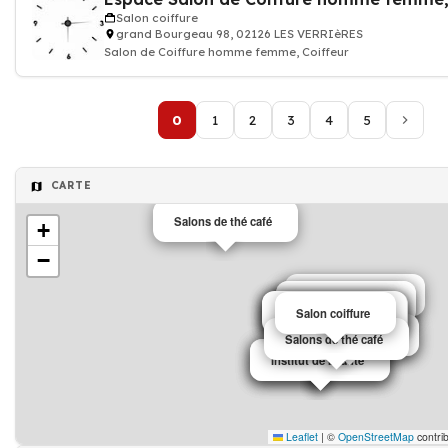
Salon coiffure
grand Bourgeau 98, 02126 LES VERRIèRES
Salon de Coiffure homme femme, Coiffeur
0
1
2
3
4
5
CARTE
Salons de thé café
+
−
Institut de beauté
Institut de beauté
Institut de beauté
Salons de thé café
Salons de thé café
Salons de thé café
Salons de thé café
Institut de beauté
Institut de beauté
Administration
Salon coiffure
Restaurant
Café
Institut de beauté
Institut de beauté
Salons de thé café
Institut de beauté
Institut de beauté
Institut de beauté
Leaflet
|
©
OpenStreetMap
contri