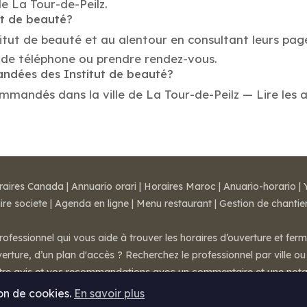
de La Tour-de-Peilz.
ut de beauté?
titut de beauté et au alentour en consultant leurs pag
 de téléphone ou prendre rendez-vous.
andées des Institut de beauté?
mmandés dans la ville de La Tour-de-Peilz — Lire les avi
raires Canada
|
Annuario orari
|
Horaires Maroc
|
Anuario-horario
|
ire societe
|
Agenda en ligne
|
Menu restaurant
|
Gestion de chantie
rofessionnel qui vous aide à trouver les horaires d’ouverture et fer
rture, d’un plan d'accès ? Recherchez le professionnel par ville ou 
otre avis et vos recommandations avec un commentaire et une nota
ion de cookies.
En savoir plus