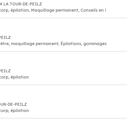
814 LA TOUR-DE-PEILZ
 corp, épilation, Maquillage permanent, Conseils en i
PEILZ
visage bien-être, maquillage permanent, Épilations, gommages
PEILZ
corp, épilation
TOUR-DE-PEILZ
corp, épilation