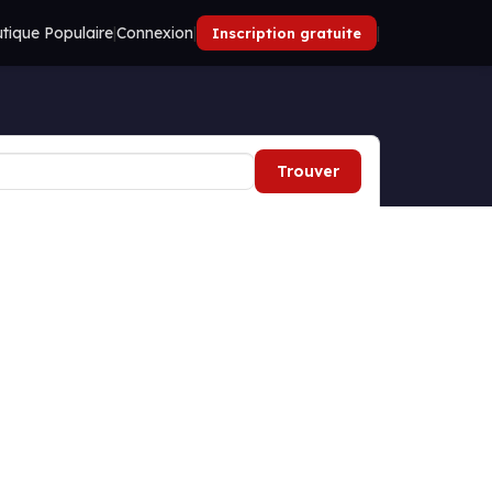
tique Populaire
|
Connexion
|
|
Inscription gratuite
Trouver