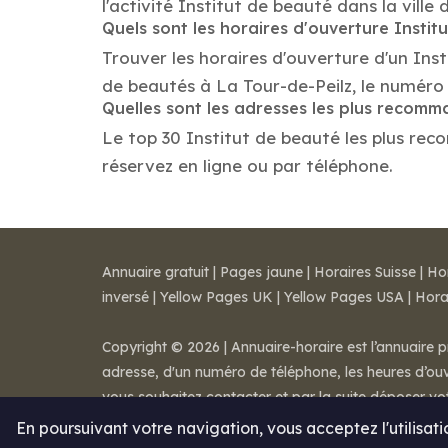
l'activité Institut de beauté dans la ville 
Quels sont les horaires d'ouverture Instit
Trouver les horaires d'ouverture d'un Ins
de beautés à La Tour-de-Peilz, le numéro
Quelles sont les adresses les plus recomm
Le top 30 Institut de beauté les plus reco
réservez en ligne ou par téléphone.
Annuaire gratuit
|
Pages jaune
|
Horaires Suisse
|
Ho
inversé
|
Yellow Pages UK
|
Yellow Pages USA
|
Hora
Copyright © 2026 | Annuaire-horaire est l’annuaire p
adresse, d'un numéro de téléphone, les heures d’ouve
vous souhaitez contacter et par la suite déposer v
Mentions légales
-
Conditions de ventes
-
Contact
En poursuivant votre navigation, vous acceptez l'utilisat