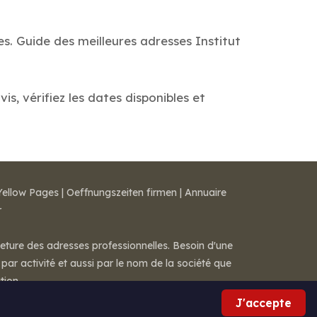
es. Guide des meilleures adresses Institut
s, vérifiez les dates disponibles et
Yellow Pages
|
Oeffnungszeiten firmen
|
Annuaire
r
meture des adresses professionnelles. Besoin d'une
par activité et aussi par le nom de la société que
tion.
J'accepte