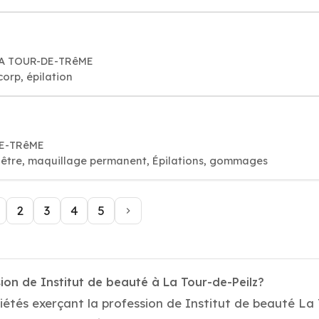
 LA TOUR-DE-TRêME
corp, épilation
-DE-TRêME
visage bien-être, maquillage permanent, Épilations, gommages
2
3
4
5
ion de Institut de beauté à La Tour-de-Peilz?
étés exerçant la profession de Institut de beauté La 