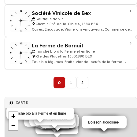
Bouteille de vin, Vignerons-encaveurs
Société Vinicole de Bex
Boutique de Vin
Chemin Pré-de-la-Cible 4, 1880 BEX
Caves, Encavage, Vignerons-encaveurs, Commerce de
Vin rouge et blanc
La Ferme de Bornuit
marché bio à la Ferme et en ligne
Rte des Placettes 16, 01880 BEX
Tous bio légumes-Fruits-viande- oeufs de la ferme -
produits diététiques cosmétiques-ne
0
1
2
CARTE
marché bio à la Ferme et en ligne
Animaux
+
Boutique de Vin
Restaurant
Institut de beauté
Salons de thé café
Institut de beauté
Restaurant
Café
Mairie
Opticien
Blanchisserie
Pharmacie
Institut de beauté
Boisson alcoolisée
Foyer
Garagiste
Restaurant
−
Institut de beauté