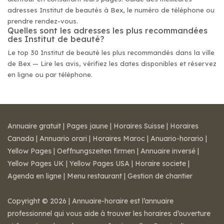
adresses Institut de beautés à Bex, le numéro de téléphone ou
prendre rendez-vous.
Quelles sont les adresses les plus recommandées
des Institut de beauté?
Le top 30 Institut de beauté les plus recommandés dans la ville
de Bex — Lire les avis, vérifiez les dates disponibles et réservez
en ligne ou par téléphone.
Annuaire gratuit
|
Pages jaune
|
Horaires Suisse
|
Horaires
Canada
|
Annuario orari
|
Horaires Maroc
|
Anuario-horario
|
Yellow Pages
|
Oeffnungszeiten firmen
|
Annuaire inversé
|
Yellow Pages UK
|
Yellow Pages USA
|
Horaire societe
|
Agenda en ligne
|
Menu restaurant
|
Gestion de chantier
Copyright © 2026 | Annuaire-horaire est l’annuaire
professionnel qui vous aide à trouver les horaires d’ouverture