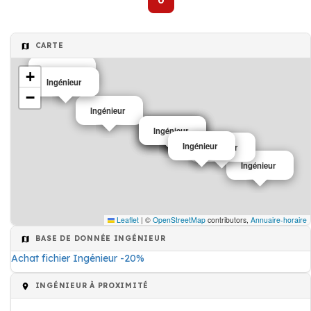
0
CARTE
Ingénieur
+
Ingénieur
−
Ingénieur
Ingénieur
Ingénieur
Ingénieur
Ingénieur
Ingénieur
Ingénieur
Leaflet
|
©
OpenStreetMap
contributors,
Annuaire-horaire
BASE DE DONNÉE INGÉNIEUR
Achat fichier Ingénieur -20%
INGÉNIEUR À PROXIMITÉ