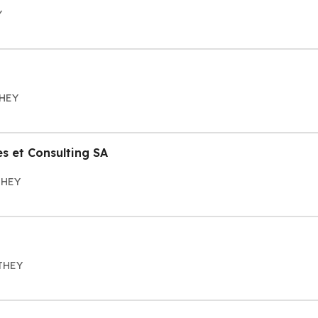
Y
THEY
s et Consulting SA
THEY
NTHEY