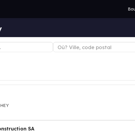
Bou
y
THEY
struction SA