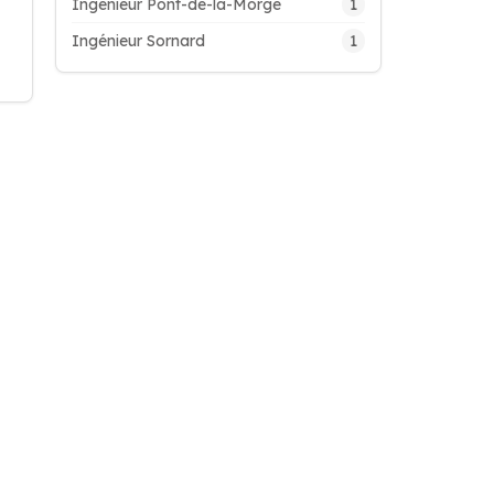
1
Ingénieur Pont-de-la-Morge
1
Ingénieur Sornard