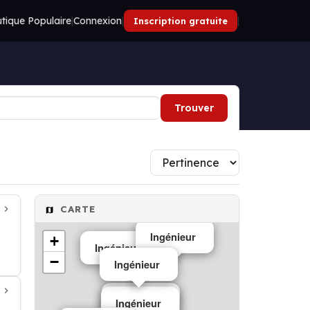
tique Populaire
|
Connexion
|
|
Inscription gratuite
Trouver
CARTE
Ingénieur
+
Ingénieur
−
Ingénieur
Ingénieur
Ingénieur