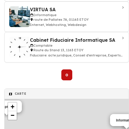
VIRTUA SA
Informatique
route de Pallatex 7A, 01163 ETOY
Internet, Webhosting, Webdesign
Cabinet Fiduciaire Informatique SA
Comptable
Route du Stand 13, 1163 ETOY
Fiduciaire: acte juridique, Conseil d'entreprise, Experts
fiscaux
0
CARTE
+
omptable
−
Informa