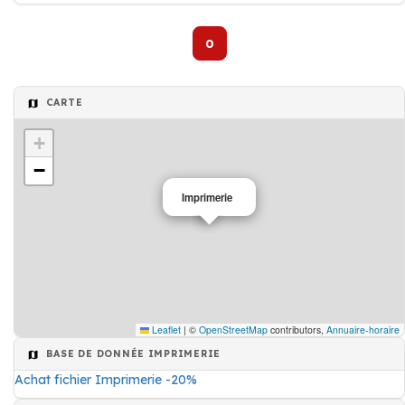
0
CARTE
+
−
Imprimerie
Leaflet
|
©
OpenStreetMap
contributors,
Annuaire-horaire
BASE DE DONNÉE IMPRIMERIE
Achat fichier Imprimerie -20%