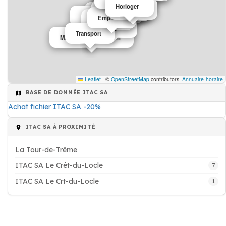
Bijouterie
Informatique
Electricien
Horloger
Emploi
Horloger
Photographe
Maroquinerie
Informatique
Electronique
Emploi
Electricien
Horloger
Transport
Magasin de décoration
Leaflet
|
©
OpenStreetMap
contributors,
Annuaire-horaire
BASE DE DONNÉE ITAC SA
Achat fichier ITAC SA -20%
ITAC SA À PROXIMITÉ
La Tour-de-Trême
ITAC SA Le Crêt-du-Locle
7
ITAC SA Le Crt-du-Locle
1