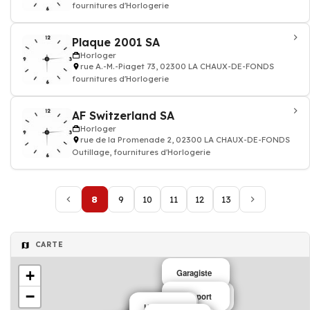
fournitures d'Horlogerie
Plaque 2001 SA
Horloger
rue A.-M.-Piaget 73, 02300 LA CHAUX-DE-FONDS
fournitures d'Horlogerie
AF Switzerland SA
Horloger
rue de la Promenade 2, 02300 LA CHAUX-DE-FONDS
Outillage, fournitures d'Horlogerie
8
9
10
11
12
13
CARTE
+
Garagiste
−
Transport
Electricien
Outillage
Horloger