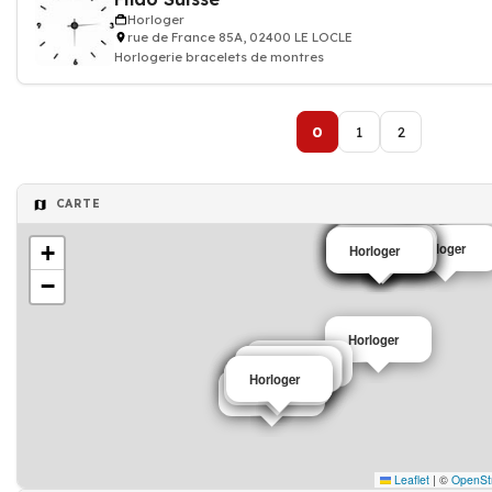
Horloger
rue de France 85A, 02400 LE LOCLE
Horlogerie bracelets de montres
0
1
2
CARTE
Horloger
Horloger
Horloger
+
Horloger
Horloger
Horloger
Horloger
Horloger
Horloger
Horloger
Horloger
−
Horloger
Horloger
Horloger
Horloger
Horloger
Horloger
Horloger
Horloger
Horloger
Leaflet
|
©
OpenSt