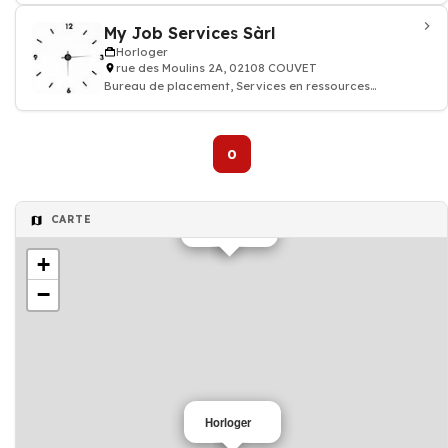
My Job Services Sàrl
Horloger
rue des Moulins 2A, 02108 COUVET
Bureau de placement, Services en ressources
humaines, Travail temporaire et fixe
0
CARTE
Horloger
+
−
Horloger