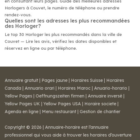
en consultant leurs pages. Guide des meilleures adresses
Horlogers à Couvet, le numéro de téléphone ou prendre
rendez-vous.
Quelles sont les adresses les plus recommandées
des Horloger?
Le top 30 Horloger les plus recommandés dans la ville de
Couvet — Lire les avis, vérifiez les dates disponibles et
réservez en ligne ou par téléphone.
Annuaire gratuit
|
Pages jaune
|
Horaires Suisse
|
Horaires
Canada
|
Annuario orari
|
Horaires Maroc
|
Anuario-horario
|
Yellow Pages
|
Oeffnungszeiten firmen
|
Annuaire inversé
|
Yellow Pages UK
|
Yellow Pages USA
|
Horaire societe
|
Agenda en ligne
|
Menu restaurant
|
Gestion de chantier
Copyright © 2026 | Annuaire-horaire est l’annuaire
professionnel qui vous aide à trouver les horaires d’ouverture