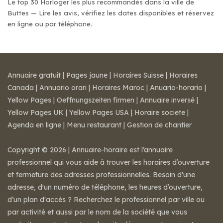
Le top 30 Horloger les plus recommandés dans la ville de
Buttes — Lire les avis, vérifiez les dates disponibles et réservez
en ligne ou par téléphone.
Annuaire gratuit
|
Pages jaune
|
Horaires Suisse
|
Horaires
Canada
|
Annuario orari
|
Horaires Maroc
|
Anuario-horario
|
Yellow Pages
|
Oeffnungszeiten firmen
|
Annuaire inversé
|
Yellow Pages UK
|
Yellow Pages USA
|
Horaire societe
|
Agenda en ligne
|
Menu restaurant
|
Gestion de chantier
Copyright © 2026 | Annuaire-horaire est l’annuaire
professionnel qui vous aide à trouver les horaires d’ouverture
et fermeture des adresses professionnelles. Besoin d'une
adresse, d'un numéro de téléphone, les heures d’ouverture,
d’un plan d'accès ? Recherchez le professionnel par ville ou
par activité et aussi par le nom de la société que vous