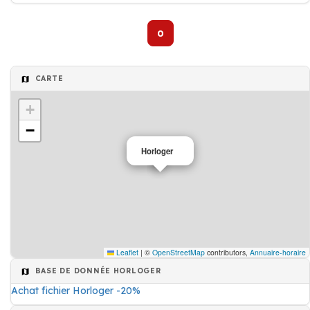
0
CARTE
+
−
Horloger
Leaflet
|
©
OpenStreetMap
contributors,
Annuaire-horaire
BASE DE DONNÉE HORLOGER
Achat fichier Horloger -20%