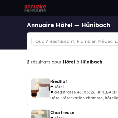
Annuaire Hôtel — Hünibach
2
résultats pour
Hôtel
à
Hünibach
Riedhof
Hôtel
Riedstrasse 46, 03626 HüNIBACH
Hôtel: réservation chambre, hôtelle
Chartreuse
Hôtel