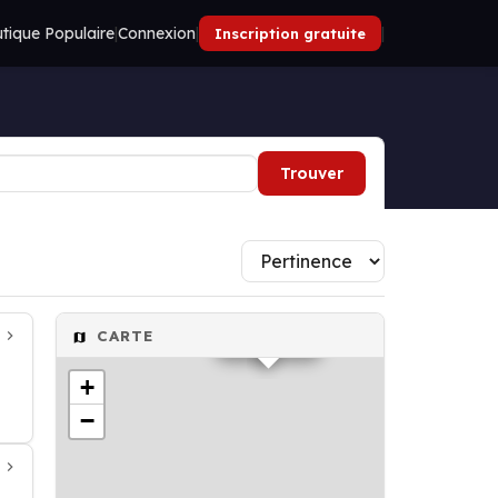
tique Populaire
|
Connexion
|
|
Inscription gratuite
Trouver
Hôtel
CARTE
+
−