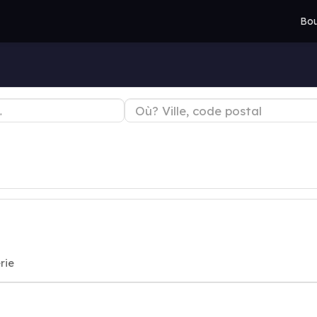
Bou
rie