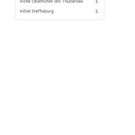
1
Hôtel Oberhofen am Thunersee
1
Hôtel Steffisburg