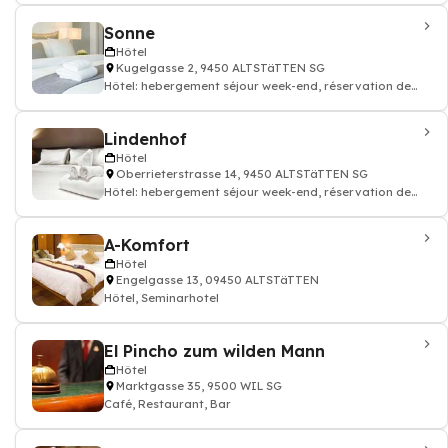
Sonne
Hôtel
Kugelgasse 2, 9450 ALTSTäTTEN SG
Hôtel: hebergement séjour week-end, réservation de
chambre hotellerie
Lindenhof
Hôtel
Oberrieterstrasse 14, 9450 ALTSTäTTEN SG
Hôtel: hebergement séjour week-end, réservation de
chambre hotellerie, Café, Restauran
A-Komfort
Hôtel
Engelgasse 13, 09450 ALTSTäTTEN
Hôtel, Seminarhotel
El Pincho zum wilden Mann
Hôtel
Marktgasse 35, 9500 WIL SG
Café, Restaurant, Bar