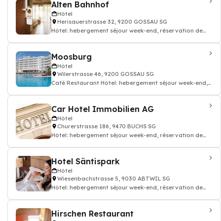
Alten Bahnhof
Hôtel
Herisauerstrasse 32, 9200 GOSSAU SG
Hôtel: hebergement séjour week-end, réservation de
chambre hotellerie
Moosburg
Hôtel
Wilerstrasse 46, 9200 GOSSAU SG
Café Restaurant Hôtel: hebergement séjour week-end,
réservation de chambre hotellerie
Car Hotel Immobilien AG
Hôtel
Churerstrasse 186, 9470 BUCHS SG
Hôtel: hebergement séjour week-end, réservation de
chambre hotellerie
Hotel Säntispark
Hôtel
Wiesenbachstrasse 5, 9030 ABTWIL SG
Hôtel: hebergement séjour week-end, réservation de
chambre hotellerie, Café, Restauran
Hirschen Restaurant