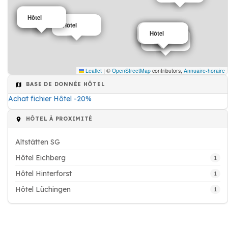
Hôtel
Hôtel
Hôtel
Hôtel
Hôtel
Hôtel
Hôtel
Leaflet
|
©
OpenStreetMap
contributors,
Annuaire-horaire
BASE DE DONNÉE HÔTEL
Achat fichier Hôtel -20%
HÔTEL À PROXIMITÉ
Altstätten SG
Hôtel Eichberg
1
Hôtel Hinterforst
1
Hôtel Lüchingen
1