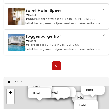
chambre hotellerie
Sorell Hotel Speer
Hôtel
Untere Bahnhofstrasse 5, 8640 RAPPERSWIL SG
Hôtel: hebergement séjour week-end, réservation de
chambre hotellerie
Toggenburgerhof
Hôtel
Florastrasse 2, 9533 KIRCHBERG SG
Hôtel: hebergement séjour week-end, réservation de
chambre hotellerie
0
CARTE
Hôtel
Hôtel
Hôtel
+
Hôtel
Hôtel
Hôtel
Hôtel
Hôtel
Hôtel
Hôtel
Hôtel
Hôtel
−
Hôtel