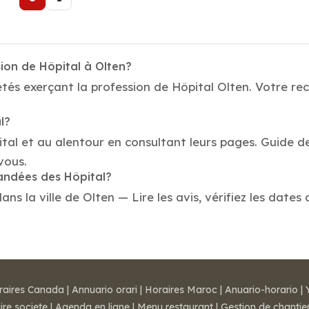
ion de Hôpital à Olten?
tés exerçant la profession de Hôpital Olten. Votre rec
l?
tal et au alentour en consultant leurs pages. Guide de
vous.
mandées des Hôpital?
s la ville de Olten — Lire les avis, vérifiez les dates 
raires Canada
|
Annuario orari
|
Horaires Maroc
|
Anuario-horario
|
ire societe
|
Agenda en ligne
|
Menu restaurant
|
Gestion de chantie