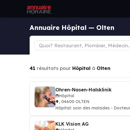
Annuaire Hôpital — Olten
41
résultats pour
Hôpital
à
Olten
Ohren-Nasen-Halsklinik
Hôpital
, 04600 OLTEN
Hôpital: soin des malades - Docteur
KLK Vision AG
Hôpital