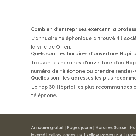
Combien d'entreprises exercent la profess
L'annuaire téléphonique a trouvé 41 socié
la ville de Olten.
Quels sont les horaires d'ouverture Hôpita
Trouver les horaires d'ouverture d'un Hôpi
numéro de téléphone ou prendre rendez-
Quelles sont les adresses les plus recom
Le top 30 Hôpital les plus recommandés dan
téléphone.
Annuaire gratuit
|
Pages jaune
|
Horaires Suisse
|
Ho
inversé
|
Yellow Pages UK
|
Yellow Pages USA
|
Hora