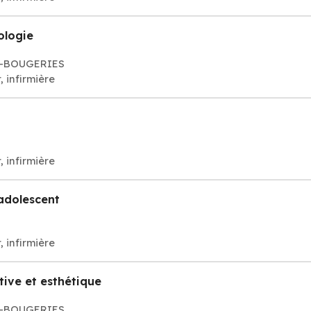
ologie
NE-BOUGERIES
, infirmière
, infirmière
'adolescent
, infirmière
tive et esthétique
NE-BOUGERIES