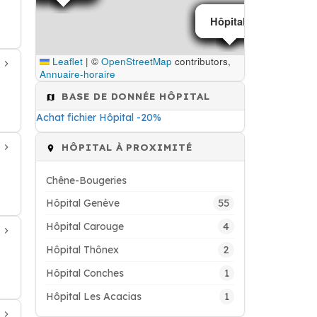
Hôpital
Hôpital
Hôpital
Hôpital
Hôpital
Hôpital
Leaflet
|
©
OpenStreetMap
contributors,
Annuaire-horaire
BASE DE DONNÉE HÔPITAL
Achat fichier Hôpital -20%
HÔPITAL À PROXIMITÉ
Chêne-Bougeries
55
Hôpital Genève
4
Hôpital Carouge
2
Hôpital Thônex
1
Hôpital Conches
1
Hôpital Les Acacias