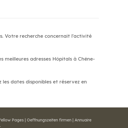
. Votre recherche concernait l'activité
es meilleures adresses Hôpitals à Chêne-
z les dates disponibles et réservez en
Yellow Pages
|
Oeffnungszeiten firmen
|
Annuaire
r