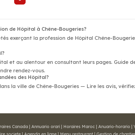
sion de Hôpital à Chêne-Bougeries?
tés exerçant la profession de Hôpital Chêne-Bougeries
l?
ital et au alentour en consultant leurs pages. Guide d
endre rendez-vous.
mandées des Hôpital?
s la ville de Chêne-Bougeries — Lire les avis, vérifie
raires Canada
|
Annuario orari
|
Horaires Maroc
|
Anuario-horario
|
ire societe
|
Agenda en ligne
|
Menu restaurant
|
Gestion de chantie