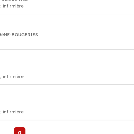
, infirmière
 CHêNE-BOUGERIES
, infirmière
, infirmière
0