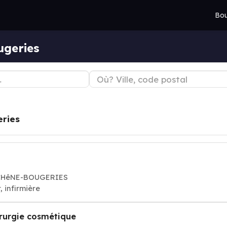
Bou
ugeries
ries
4 CHêNE-BOUGERIES
, infirmière
rurgie cosmétique