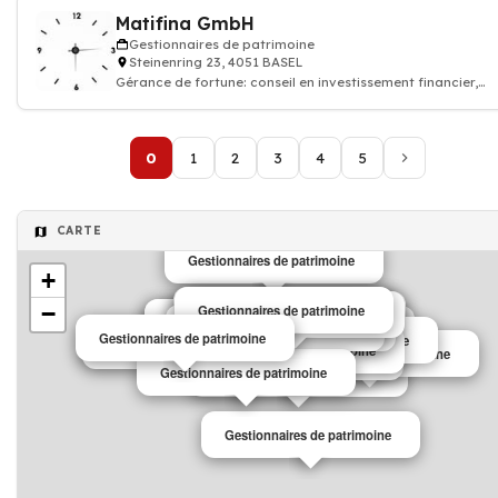
Matifina GmbH
Gestionnaires de patrimoine
Steinenring 23, 4051 BASEL
Gérance de fortune: conseil en investissement financier,
courtage d'assurance vie, Consei
0
1
2
3
4
5
CARTE
Gestionnaires de patrimoine
+
−
Gestionnaires de patrimoine
Gestionnaires de patrimoine
Gestionnaires de patrimoine
Gestionnaires de patrimoine
Gestionnaires de patrimoine
Gestionnaires de patrimoine
Gestionnaires de patrimoine
Gestionnaires de patrimoine
Gestionnaires de patrimoine
Gestionnaires de patrimoine
Gestionnaires de patrimoine
Gestionnaires de patrimoine
Gestionnaires de patrimoine
Gestionnaires de patrimoine
Gestionnaires de patrimoine
Gestionnaires de patrimoine
Gestionnaires de patrimoine
Gestionnaires de patrimoine
Gestionnaires de patrimoine