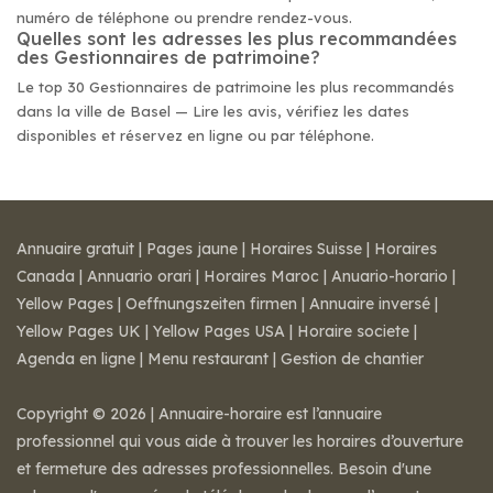
numéro de téléphone ou prendre rendez-vous.
Quelles sont les adresses les plus recommandées
des Gestionnaires de patrimoine?
Le top 30 Gestionnaires de patrimoine les plus recommandés
dans la ville de Basel — Lire les avis, vérifiez les dates
disponibles et réservez en ligne ou par téléphone.
Annuaire gratuit
|
Pages jaune
|
Horaires Suisse
|
Horaires
Canada
|
Annuario orari
|
Horaires Maroc
|
Anuario-horario
|
Yellow Pages
|
Oeffnungszeiten firmen
|
Annuaire inversé
|
Yellow Pages UK
|
Yellow Pages USA
|
Horaire societe
|
Agenda en ligne
|
Menu restaurant
|
Gestion de chantier
Copyright © 2026 | Annuaire-horaire est l’annuaire
professionnel qui vous aide à trouver les horaires d’ouverture
et fermeture des adresses professionnelles. Besoin d'une