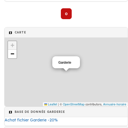
0
CARTE
+
−
Garderie
Leaflet
|
©
OpenStreetMap
contributors,
Annuaire-horaire
BASE DE DONNÉE GARDERIE
Achat fichier Garderie -20%