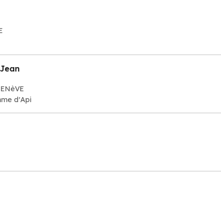
E
-Jean
 GENèVE
mme d'Api