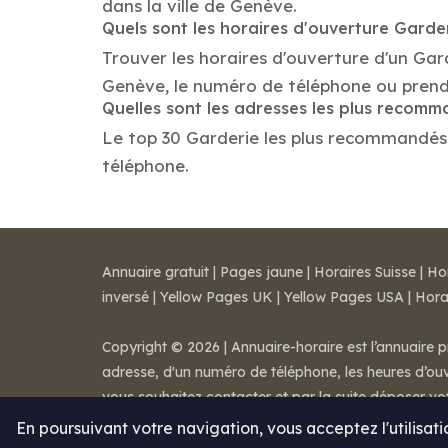
dans la ville de Genève.
Quels sont les horaires d'ouverture Garde
Trouver les horaires d'ouverture d'un Gar
Genève, le numéro de téléphone ou prend
Quelles sont les adresses les plus recom
Le top 30 Garderie les plus recommandés da
téléphone.
Annuaire gratuit
|
Pages jaune
|
Horaires Suisse
|
Ho
inversé
|
Yellow Pages UK
|
Yellow Pages USA
|
Hora
Copyright © 2026 | Annuaire-horaire est l’annuaire p
adresse, d'un numéro de téléphone, les heures d’ouve
vous souhaitez contacter et par la suite déposer v
Mentions légales
-
Conditions de ventes
-
Contact
En poursuivant votre navigation, vous acceptez l'utilisat