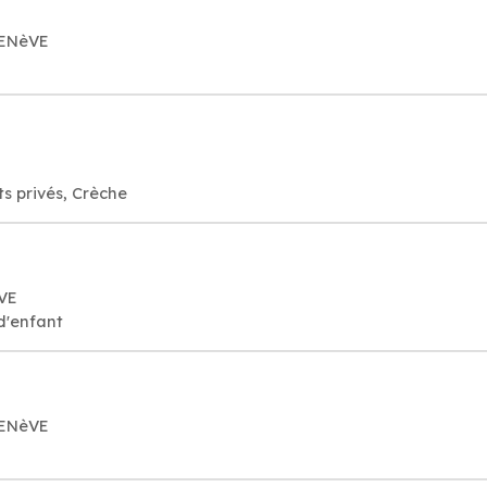
GENèVE
s privés, Crèche
èVE
d'enfant
GENèVE