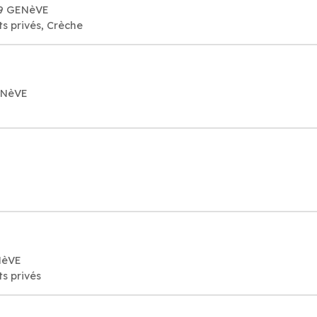
09 GENèVE
s privés, Crèche
GENèVE
NèVE
s privés