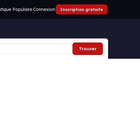
tique Populaire
|
Connexion
|
|
Inscription gratuite
Trouver