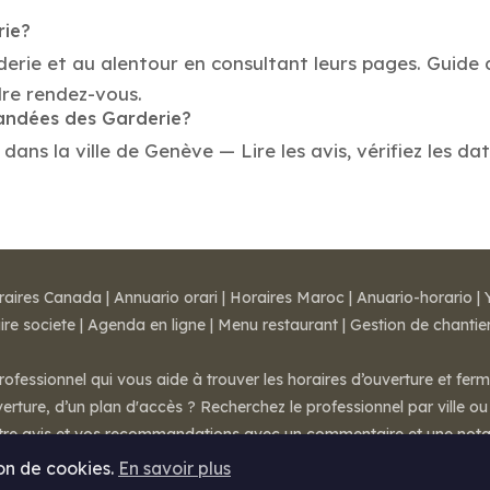
rie?
derie et au alentour en consultant leurs pages. Guide 
re rendez-vous.
mandées des Garderie?
ns la ville de Genève — Lire les avis, vérifiez les dat
raires Canada
|
Annuario orari
|
Horaires Maroc
|
Anuario-horario
|
ire societe
|
Agenda en ligne
|
Menu restaurant
|
Gestion de chantie
rofessionnel qui vous aide à trouver les horaires d’ouverture et fer
rture, d’un plan d'accès ? Recherchez le professionnel par ville ou 
otre avis et vos recommandations avec un commentaire et une nota
ion de cookies.
En savoir plus