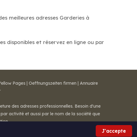
des meilleures adresses Garderies à
es disponibles et réservez en ligne ou par
Yellow Pages
|
Oeffnungszeiten firmen
|
Annuaire
r
meture des adresses professionnelles. Besoin d'une
par activité et aussi par le nom de la société que
tion.
J'accepte