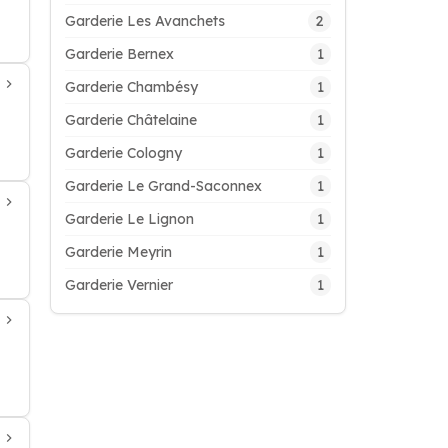
2
Garderie Les Avanchets
1
Garderie Bernex
1
Garderie Chambésy
1
Garderie Châtelaine
1
Garderie Cologny
1
Garderie Le Grand-Saconnex
1
Garderie Le Lignon
1
Garderie Meyrin
1
Garderie Vernier