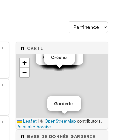
CARTE
Administration
Garderie
Garderie
Garderie
Garderie
Garderie
Garderie
Garderie
Garderie
Garderie
Garderie
Garderie
Garderie
Garderie
Garderie
Garderie
Garderie
Crèche
Crèche
+
−
Garderie
Leaflet
|
©
OpenStreetMap
contributors,
Annuaire-horaire
BASE DE DONNÉE GARDERIE