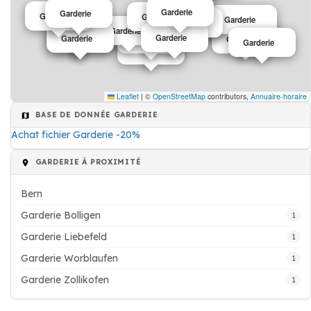
Garderie
Garderie
Garderie
Garderie
Garderie
Garderie
Garderie
Garderie
Garderie
Garderie
Garderie
Garderie
Garderie
Garderie
Garderie
Leaflet
|
©
OpenStreetMap
contributors,
Annuaire-horaire
BASE DE DONNÉE GARDERIE
Achat fichier Garderie -20%
GARDERIE À PROXIMITÉ
Bern
Garderie Bolligen
1
Garderie Liebefeld
1
Garderie Worblaufen
1
Garderie Zollikofen
1