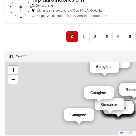
Garagiste
route de Fribourg 87, 01634 LA ROCHE
Garage, Automobiles neuves et d'occasion
0
1
2
3
4
5
CARTE
Garagiste
Garagiste
+
−
Garagi
Garagi
Garagiste
Garagiste
Garagiste
Garagiste
Garagiste
Garagiste
Garagiste
Garagiste
Garagiste
Garagiste
Garagiste
Garagiste
Garagiste
Garagiste
Garagiste
Garagiste
Leaflet
|