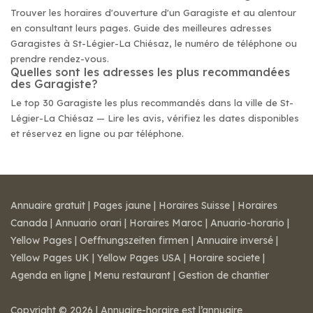
Trouver les horaires d'ouverture d'un Garagiste et au alentour
en consultant leurs pages. Guide des meilleures adresses
Garagistes à St-Légier-La Chiésaz, le numéro de téléphone ou
prendre rendez-vous.
Quelles sont les adresses les plus recommandées
des Garagiste?
Le top 30 Garagiste les plus recommandés dans la ville de St-
Légier-La Chiésaz — Lire les avis, vérifiez les dates disponibles
et réservez en ligne ou par téléphone.
Annuaire gratuit
|
Pages jaune
|
Horaires Suisse
|
Horaires
Canada
|
Annuario orari
|
Horaires Maroc
|
Anuario-horario
|
Yellow Pages
|
Oeffnungszeiten firmen
|
Annuaire inversé
|
Yellow Pages UK
|
Yellow Pages USA
|
Horaire societe
|
Agenda en ligne
|
Menu restaurant
|
Gestion de chantier
Copyright © 2026 | Annuaire-horaire est l’annuaire