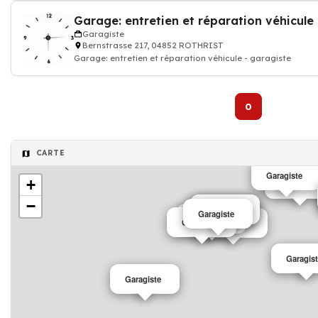
Garagiste
Bernstrasse 217, 04852 ROTHRIST
Garage: entretien et réparation véhicule - garagiste
0
CARTE
Garagiste
+
Garagiste
−
Garagiste
Garagiste
Garagiste
Garagiste
Garagiste
Garagiste
Garagis
Garagiste