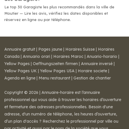
Le top 30 Garagiste les plus recommandés dans la ville de
Moutier — Lire les avis, vérifiez les dates disponibles et
réservez en ligne ou par téléphone.
Annuaire gratuit
|
Pages jaune
|
Horaires Suisse
|
Horaires
Canada
|
Annuario orari
|
Horaires Maroc
|
Anuario-horario
|
Yellow Pages
|
Oeffnungszeiten firmen
|
Annuaire inversé
|
Yellow Pages UK
|
Yellow Pages USA
|
Horaire societe
|
Agenda en ligne
|
Menu restaurant
|
Gestion de chantier
Copyright © 2026 | Annuaire-horaire est l’annuaire
professionnel qui vous aide à trouver les horaires d’ouverture
et fermeture des adresses professionnelles. Besoin d'une
adresse, d'un numéro de téléphone, les heures d’ouverture,
d’un plan d'accès ? Recherchez le professionnel par ville ou
par activité et aussi par le nom de la société que vous