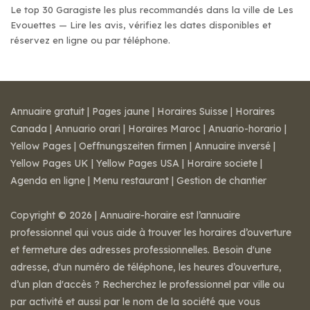
Le top 30 Garagiste les plus recommandés dans la ville de Les
Evouettes — Lire les avis, vérifiez les dates disponibles et
réservez en ligne ou par téléphone.
Annuaire gratuit
|
Pages jaune
|
Horaires Suisse
|
Horaires
Canada
|
Annuario orari
|
Horaires Maroc
|
Anuario-horario
|
Yellow Pages
|
Oeffnungszeiten firmen
|
Annuaire inversé
|
Yellow Pages UK
|
Yellow Pages USA
|
Horaire societe
|
Agenda en ligne
|
Menu restaurant
|
Gestion de chantier
Copyright © 2026 | Annuaire-horaire est l’annuaire
professionnel qui vous aide à trouver les horaires d’ouverture
et fermeture des adresses professionnelles. Besoin d'une
adresse, d'un numéro de téléphone, les heures d’ouverture,
d’un plan d'accès ? Recherchez le professionnel par ville ou
par activité et aussi par le nom de la société que vous