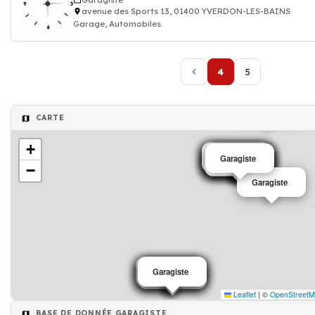
Garagiste
avenue des Sports 13, 01400 YVERDON-LES-BAINS
Garage, Automobiles
4
5
Garagiste
CARTE
+
Garagiste
Garagiste
Garagiste
Garagiste
Garagiste
Garagiste
Garagiste
Garagiste
Garagiste
Garagiste
Garagiste
−
Garagiste
Garagiste
Garagiste
Garagiste
Garagiste
Garagiste
Garagiste
Garagiste
Leaflet
|
©
OpenStreet
BASE DE DONNÉE GARAGISTE