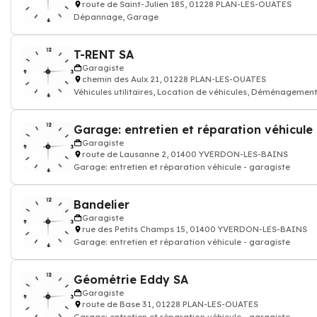
route de Saint-Julien 185, 01228 PLAN-LES-OUATES
Dépannage, Garage
T-RENT SA
Garagiste
chemin des Aulx 21, 01228 PLAN-LES-OUATES
Véhicules utilitaires, Location de véhicules, Déménagemen
Garagiste
route de Lausanne 2, 01400 YVERDON-LES-BAINS
Garage: entretien et réparation véhicule - garagiste
Bandelier
Garagiste
rue des Petits Champs 15, 01400 YVERDON-LES-BAINS
Garage: entretien et réparation véhicule - garagiste
Géométrie Eddy SA
Garagiste
route de Base 31, 01228 PLAN-LES-OUATES