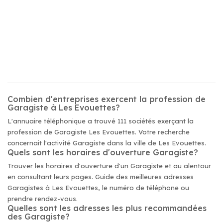
Combien d'entreprises exercent la profession de
Garagiste à Les Evouettes?
L'annuaire téléphonique a trouvé 111 sociétés exerçant la
profession de Garagiste Les Evouettes. Votre recherche
concernait l'activité Garagiste dans la ville de Les Evouettes.
Quels sont les horaires d'ouverture Garagiste?
Trouver les horaires d'ouverture d'un Garagiste et au alentour
en consultant leurs pages. Guide des meilleures adresses
Garagistes à Les Evouettes, le numéro de téléphone ou
prendre rendez-vous.
Quelles sont les adresses les plus recommandées
des Garagiste?