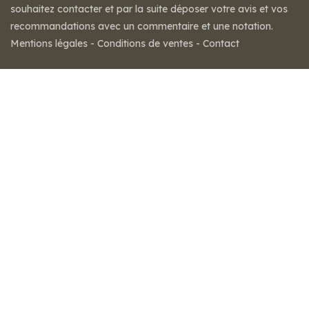
souhaitez contacter et par la suite déposer votre avis et vos
recommandations avec un commentaire et une notation.
Mentions légales
-
Conditions de ventes
-
Contact