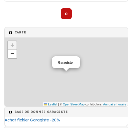
0
CARTE
+
−
Garagiste
Leaflet
|
©
OpenStreetMap
contributors,
Annuaire-horaire
BASE DE DONNÉE GARAGISTE
Achat fichier Garagiste -20%